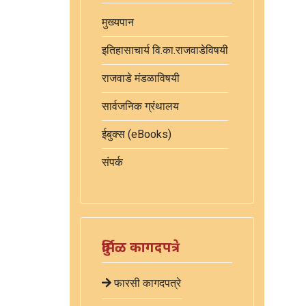
मुख्यपान
इतिहासाचार्य वि.का.राजवाडेविषयी
राजवाडे मंडळाविषयी
सार्वजनिक ग्रंथालय
ईबुक्स (eBooks)
संपर्क
दुर्मिळ कागदपत्रे
फारसी कागदपत्रे