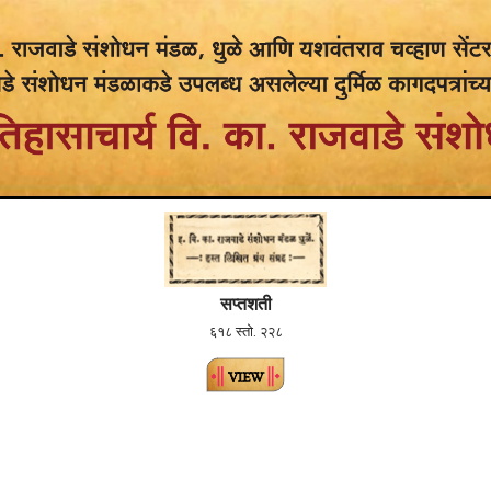
सप्तशती
६१८ स्तो. २२८