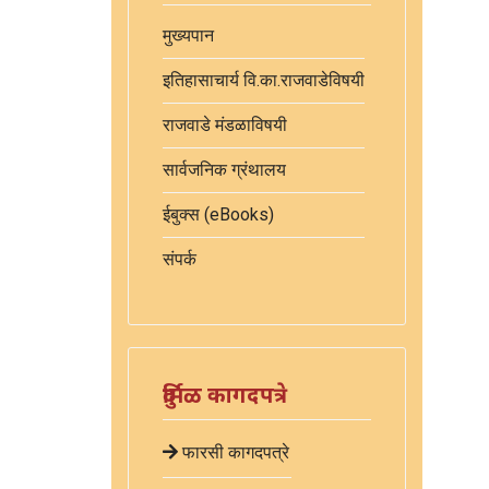
मुख्यपान
इतिहासाचार्य वि.का.राजवाडेविषयी
राजवाडे मंडळाविषयी
सार्वजनिक ग्रंथालय
ईबुक्स (eBooks)
संपर्क
दुर्मिळ कागदपत्रे
फारसी कागदपत्रे