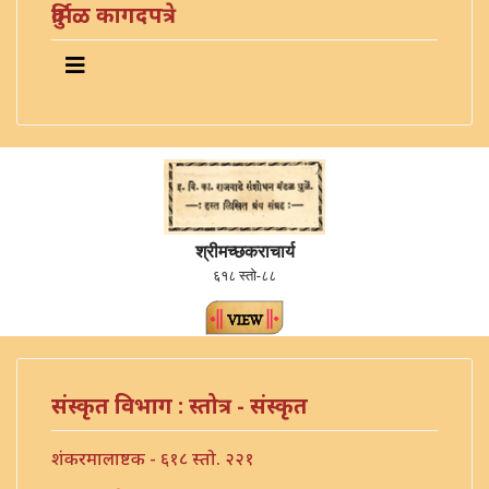
दुर्मिळ कागदपत्रे
श्रीमच्छकराचार्य
६१८ स्तो-८८
संस्कृत विभाग : स्तोत्र - संस्कृत
शंकरमालाष्टक - ६१८ स्तो. २२१