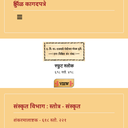
दुर्मिळ कागदपत्रे
स्फुट श्लोक
६१८ स्तो. ४१८
संस्कृत विभाग : स्तोत्र - संस्कृत
शंकरमालाष्टक - ६१८ स्तो. २२१