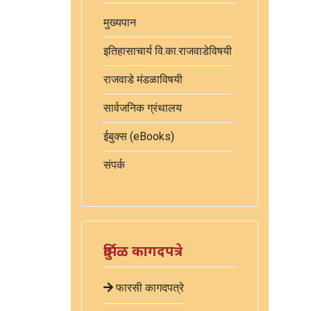
मुख्यपान
इतिहासाचार्य वि.का.राजवाडेविषयी
राजवाडे मंडळाविषयी
सार्वजनिक ग्रंथालय
ईबुक्स (eBooks)
संपर्क
दुर्मिळ कागदपत्रे
फारसी कागदपत्रे