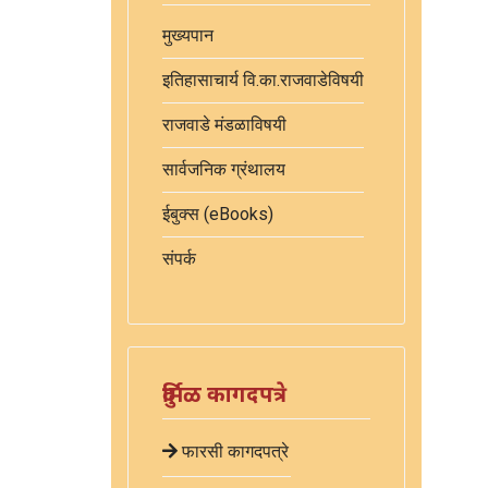
मुख्यपान
इतिहासाचार्य वि.का.राजवाडेविषयी
राजवाडे मंडळाविषयी
सार्वजनिक ग्रंथालय
ईबुक्स (eBooks)
संपर्क
दुर्मिळ कागदपत्रे
फारसी कागदपत्रे