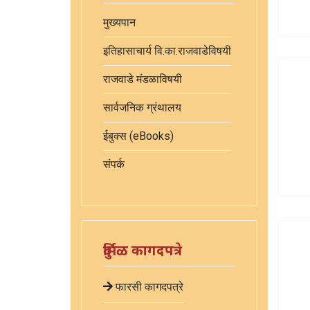
मुख्यपान
इतिहासाचार्य वि.का.राजवाडेविषयी
राजवाडे मंडळाविषयी
सार्वजनिक ग्रंथालय
ईबुक्स (eBooks)
संपर्क
दुर्मिळ कागदपत्रे
फारसी कागदपत्रे