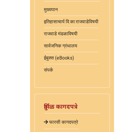
मुख्यपान
इतिहासाचार्य वि.का.राजवाडेविषयी
राजवाडे मंडळाविषयी
सार्वजनिक ग्रंथालय
ईबुक्स (eBooks)
संपर्क
दुर्मिळ कागदपत्रे
फारसी कागदपत्रे