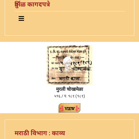
दुर्मिळ कागदपत्रे
मुरली चोखामेळा
५१६ / प. १८९ (१८९)
मराठी विभाग : काव्य