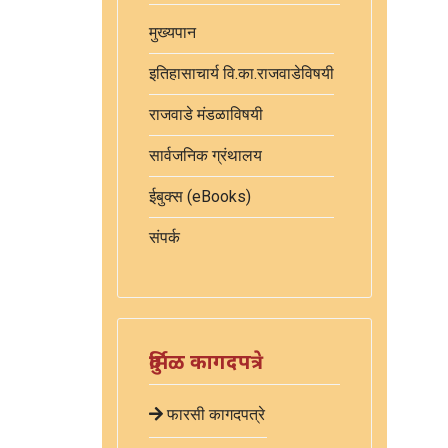
मुख्यपान
इतिहासाचार्य वि.का.राजवाडेविषयी
राजवाडे मंडळाविषयी
सार्वजनिक ग्रंथालय
ईबुक्स (eBooks)
संपर्क
दुर्मिळ कागदपत्रे
फारसी कागदपत्रे