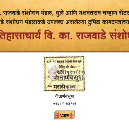
गीतार्णवसुधा
५१६ / प १७(१७)