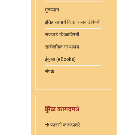
मुख्यपान
इतिहासाचार्य वि.का.राजवाडेविषयी
राजवाडे मंडळाविषयी
सार्वजनिक ग्रंथालय
ईबुक्स (eBooks)
संपर्क
दुर्मिळ कागदपत्रे
फारसी कागदपत्रे