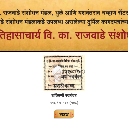
रुक्मिणी स्वयंवर
५१६ / प. १०८ (१०८)