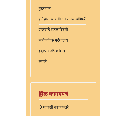
मुख्यपान
इतिहासाचार्य वि.का.राजवाडेविषयी
राजवाडे मंडळाविषयी
सार्वजनिक ग्रंथालय
ईबुक्स (eBooks)
संपर्क
दुर्मिळ कागदपत्रे
फारसी कागदपत्रे