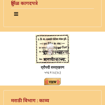
दुर्मिळ कागदपत्रे
द्रौपदी वस्त्रहरण
५१६ प २८(२८)
मराठी विभाग : काव्य