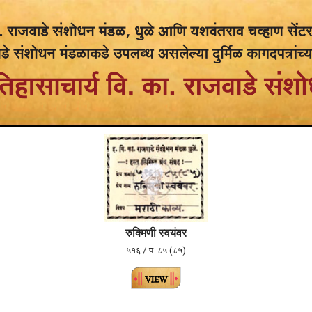
रुक्मिणी स्वयंवर
५१६ / प. ८५ (८५)