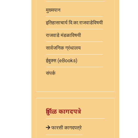
मुख्यपान
इतिहासाचार्य वि.का.राजवाडेविषयी
राजवाडे मंडळाविषयी
सार्वजनिक ग्रंथालय
ईबुक्स (eBooks)
संपर्क
दुर्मिळ कागदपत्रे
फारसी कागदपत्रे