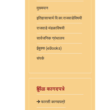
मुख्यपान
इतिहासाचार्य वि.का.राजवाडेविषयी
राजवाडे मंडळाविषयी
सार्वजनिक ग्रंथालय
ईबुक्स (eBooks)
संपर्क
दुर्मिळ कागदपत्रे
फारसी कागदपत्रे