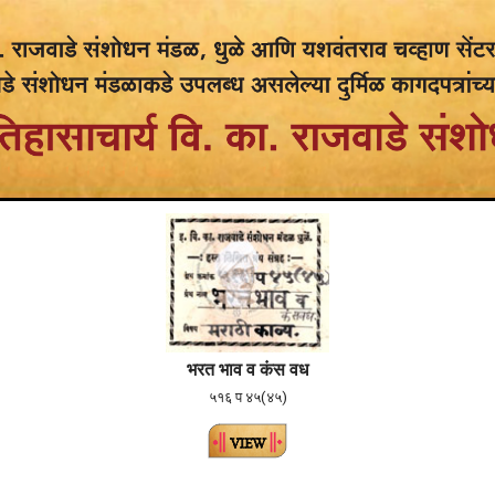
भरत भाव व कंस वध
५१६ प ४५(४५)