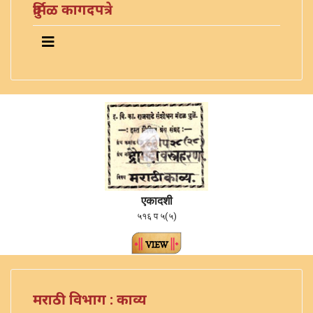
दुर्मिळ कागदपत्रे
एकादशी
५१६ प ५(५)
मराठी विभाग : काव्य