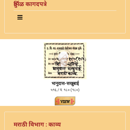
दुर्मिळ कागदपत्रे
भानुदास-सखुबाई
५१६ / प. १८० (१८०)
मराठी विभाग : काव्य