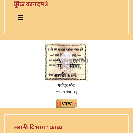
दुर्मिळ कागदपत्रे
गजेंद्र मोक्ष
५१६ प १४(१४)
मराठी विभाग : काव्य