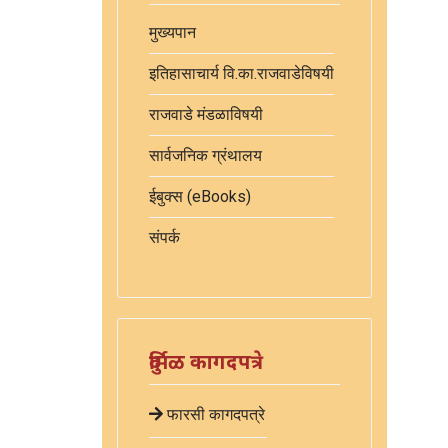
मुख्यपान
इतिहासाचार्य वि.का.राजवाडेविषयी
राजवाडे मंडळाविषयी
सार्वजनिक ग्रंथालय
ईबुक्स (eBooks)
संपर्क
दुर्मिळ कागदपत्रे
फारसी कागदपत्रे