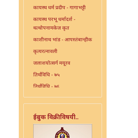
कायस्थ धर्म प्रदीप - गागाभट्टी
कायस्थ परभू धर्मादर्श -
थत्थोपनामकेज कृत
काशीनाथ भांड - आपस्तंबान्हीक
कृत्यरत्नावली
जलाशयोत्सर्ग मयूरव
तिर्थविधि - ७५
तिर्थविधि - ७६
त्रिंशत श्लोकी
त्रुटीत ग्रंथ - १०
ईबुक विक्रीविषयी..
नारायण - धर्मप्रवृत्ती
नारायण भट्ट प्रयोग रत्न - ३७९१