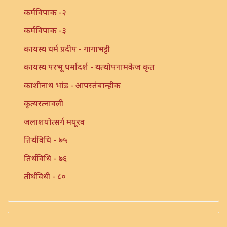
कर्मविपाक -२
कर्मविपाक -३
कायस्थ धर्म प्रदीप - गागाभट्टी
कायस्थ परभू धर्मादर्श - थत्थोपनामकेज कृत
काशीनाथ भांड - आपस्तंबान्हीक
कृत्यरत्नावली
जलाशयोत्सर्ग मयूरव
तिर्थविधि - ७५
तिर्थविधि - ७६
तीर्थविधी - ८०
त्रिंशत श्लोकी
त्रुटीत ग्रंथ - १०