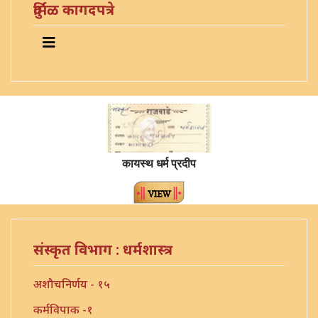
दुर्मिळ कागदपत्रे
कायस्थ धर्म प्रदीप
संस्कृत विभाग : धर्मशास्त्र
अशौचनिर्णय - १५
कर्मविपाक -१