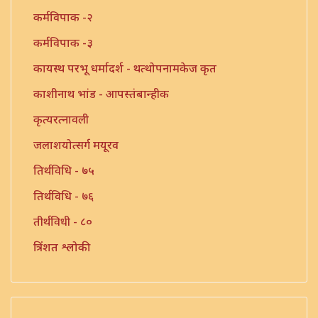
कर्मविपाक -२
कर्मविपाक -३
कायस्थ परभू धर्मादर्श - थत्थोपनामकेज कृत
काशीनाथ भांड - आपस्तंबान्हीक
कृत्यरत्नावली
जलाशयोत्सर्ग मयूरव
तिर्थविधि - ७५
तिर्थविधि - ७६
तीर्थविधी - ८०
त्रिंशत श्लोकी
त्रुटीत ग्रंथ - १०
नारायण - धर्मप्रवृत्ती