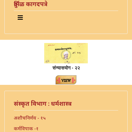
दुर्मिळ कागदपत्रे
संन्यासयोग - २२
संस्कृत विभाग : धर्मशास्त्र
अशौचनिर्णय - १५
कर्मविपाक -१