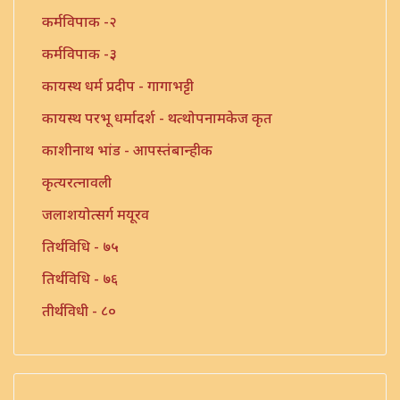
कर्मविपाक -२
कर्मविपाक -३
कायस्थ धर्म प्रदीप - गागाभट्टी
कायस्थ परभू धर्मादर्श - थत्थोपनामकेज कृत
काशीनाथ भांड - आपस्तंबान्हीक
कृत्यरत्नावली
जलाशयोत्सर्ग मयूरव
तिर्थविधि - ७५
तिर्थविधि - ७६
तीर्थविधी - ८०
त्रिंशत श्लोकी
त्रुटीत ग्रंथ - १०