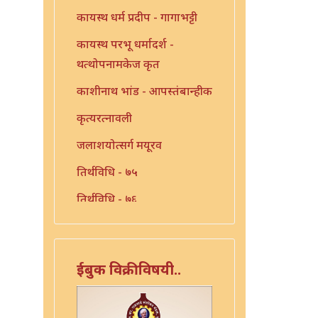
कायस्थ धर्म प्रदीप - गागाभट्टी
कायस्थ परभू धर्मादर्श -
थत्थोपनामकेज कृत
काशीनाथ भांड - आपस्तंबान्हीक
कृत्यरत्नावली
जलाशयोत्सर्ग मयूरव
तिर्थविधि - ७५
तिर्थविधि - ७६
तीर्थविधी - ८०
त्रिंशत श्लोकी
ईबुक विक्रीविषयी..
त्रुटीत ग्रंथ - १०
नारायण - धर्मप्रवृत्ती