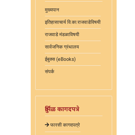
मुख्यपान
इतिहासाचार्य वि.का.राजवाडेविषयी
राजवाडे मंडळाविषयी
सार्वजनिक ग्रंथालय
ईबुक्स (eBooks)
संपर्क
दुर्मिळ कागदपत्रे
फारसी कागदपत्रे