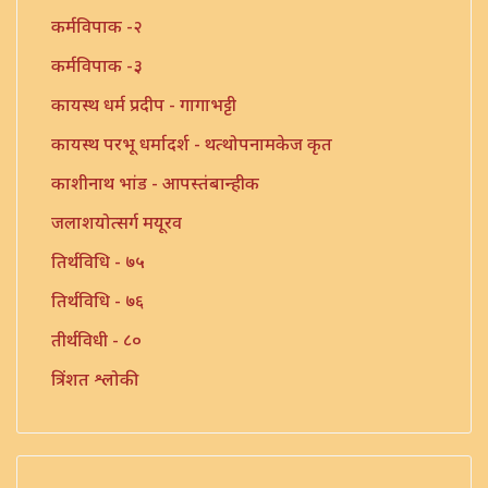
कर्मविपाक -२
कर्मविपाक -३
कायस्थ धर्म प्रदीप - गागाभट्टी
कायस्थ परभू धर्मादर्श - थत्थोपनामकेज कृत
काशीनाथ भांड - आपस्तंबान्हीक
जलाशयोत्सर्ग मयूरव
तिर्थविधि - ७५
तिर्थविधि - ७६
तीर्थविधी - ८०
त्रिंशत श्लोकी
त्रुटीत ग्रंथ - १०
नारायण - धर्मप्रवृत्ती