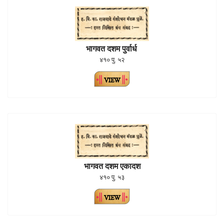
भागवत दशम पुर्वार्ध
४१० पु. ५२
भागवत दशम एकादश
४१० पु. ५३