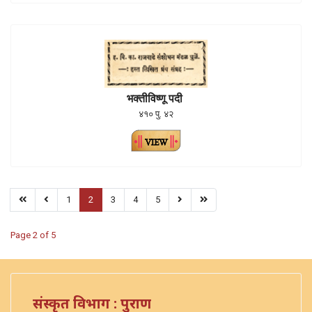
भक्तीविष्णू पदी
४१० पु. ४२
1
2
3
4
5
Page 2 of 5
संस्कृत विभाग : पुराण