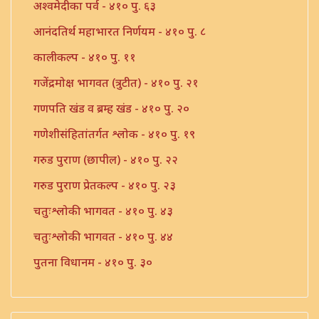
अश्वमेदीका पर्व - ४१० पु. ६३
आनंदतिर्थ महाभारत निर्णयम - ४१० पु. ८
कालीकल्प - ४१० पु. ११
गजेंद्रमोक्ष भागवत (त्रुटीत) - ४१० पु. २१
गणपति खंड व ब्रम्ह खंड - ४१० पु. २०
गणेशीसंहितांतर्गत श्लोक - ४१० पु. १९
गरुड पुराण (छापील) - ४१० पु. २२
गरुड पुराण प्रेतकल्प - ४१० पु. २३
चतुःश्लोकी भागवत - ४१० पु. ४३
चतुःश्लोकी भागवत - ४१० पु. ४४
पुतना विधानम - ४१० पु. ३०
पुराण संख्या - ४१० पु. २९
ब्रम्हस्तुती - ४१० पु. ३६