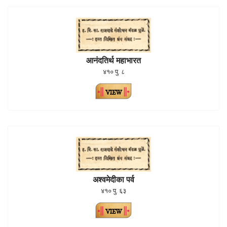
आनंदतिर्थ महाभारत
४१० पु. ८
अश्वमेदीका पर्व
४१० पु. ६३