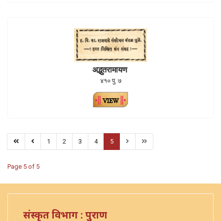
अद्भुतरामायण
४१० पु. ७
1
2
3
4
5
Page 5 of 5
संस्कृत विभाग : पुराण