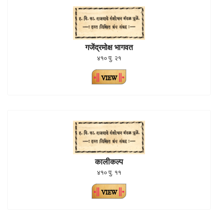
गजेंद्रमोक्ष भागवत
४१० पु. २१
कालीकल्प
४१० पु. ११