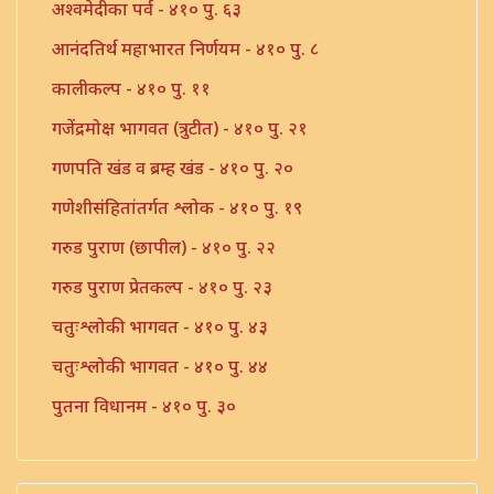
अश्वमेदीका पर्व - ४१० पु. ६३
आनंदतिर्थ महाभारत निर्णयम - ४१० पु. ८
कालीकल्प - ४१० पु. ११
गजेंद्रमोक्ष भागवत (त्रुटीत) - ४१० पु. २१
गणपति खंड व ब्रम्ह खंड - ४१० पु. २०
गणेशीसंहितांतर्गत श्लोक - ४१० पु. १९
गरुड पुराण (छापील) - ४१० पु. २२
गरुड पुराण प्रेतकल्प - ४१० पु. २३
चतुःश्लोकी भागवत - ४१० पु. ४३
चतुःश्लोकी भागवत - ४१० पु. ४४
पुतना विधानम - ४१० पु. ३०
पुराण संख्या - ४१० पु. २९
ब्रम्होत्तर खंड - ४१० पु. ३७