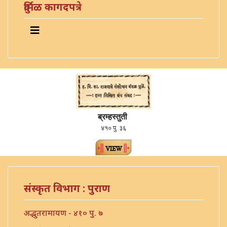
दुर्मिळ कागदपत्रे
ब्रम्हस्तुती
४१० पु. ३६
संस्कृत विभाग : पुराण
अद्भुतरामायण - ४१० पु. ७