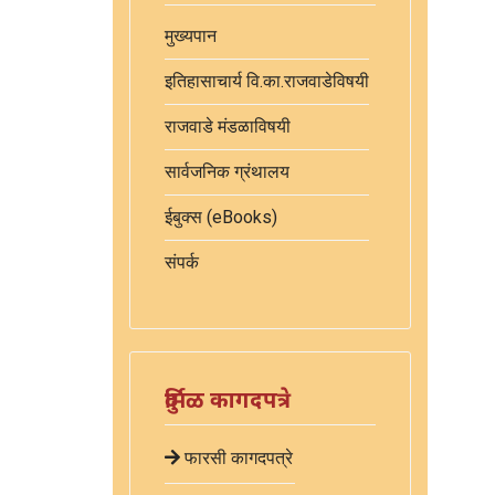
मुख्यपान
इतिहासाचार्य वि.का.राजवाडेविषयी
राजवाडे मंडळाविषयी
सार्वजनिक ग्रंथालय
ईबुक्स (eBooks)
संपर्क
दुर्मिळ कागदपत्रे
फारसी कागदपत्रे