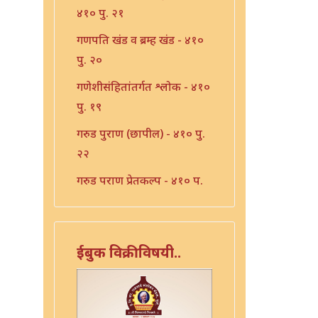
४१० पु. २१
गणपति खंड व ब्रम्ह खंड - ४१०
पु. २०
गणेशीसंहितांतर्गत श्लोक - ४१०
पु. १९
गरुड पुराण (छापील) - ४१० पु.
२२
गरुड पुराण प्रेतकल्प - ४१० पु.
२३
चतुःश्लोकी भागवत - ४१० पु.
४३
ईबुक विक्रीविषयी..
चतुःश्लोकी भागवत - ४१० पु.
४४