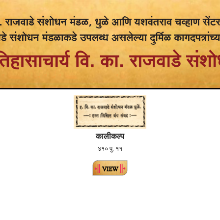
कालीकल्प
४१० पु. ११