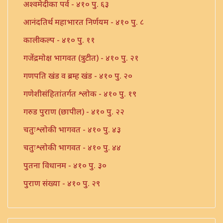
अश्वमेदीका पर्व - ४१० पु. ६३
आनंदतिर्थ महाभारत निर्णयम - ४१० पु. ८
कालीकल्प - ४१० पु. ११
गजेंद्रमोक्ष भागवत (त्रुटीत) - ४१० पु. २१
गणपति खंड व ब्रम्ह खंड - ४१० पु. २०
गणेशीसंहितांतर्गत श्लोक - ४१० पु. १९
गरुड पुराण (छापील) - ४१० पु. २२
चतुःश्लोकी भागवत - ४१० पु. ४३
चतुःश्लोकी भागवत - ४१० पु. ४४
पुतना विधानम - ४१० पु. ३०
पुराण संख्या - ४१० पु. २९
ब्रम्हस्तुती - ४१० पु. ३६
ब्रम्होत्तर खंड - ४१० पु. ३७