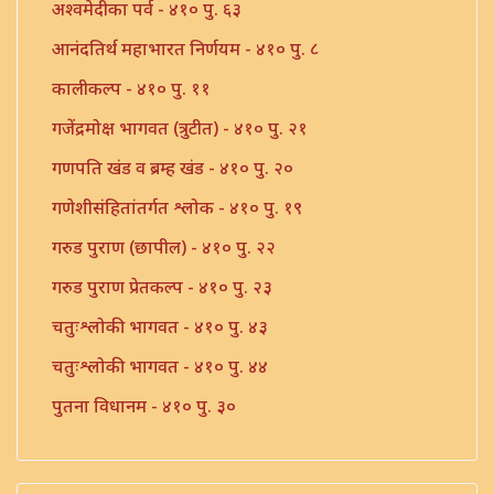
अश्वमेदीका पर्व - ४१० पु. ६३
आनंदतिर्थ महाभारत निर्णयम - ४१० पु. ८
कालीकल्प - ४१० पु. ११
गजेंद्रमोक्ष भागवत (त्रुटीत) - ४१० पु. २१
गणपति खंड व ब्रम्ह खंड - ४१० पु. २०
गणेशीसंहितांतर्गत श्लोक - ४१० पु. १९
गरुड पुराण (छापील) - ४१० पु. २२
गरुड पुराण प्रेतकल्प - ४१० पु. २३
चतुःश्लोकी भागवत - ४१० पु. ४३
चतुःश्लोकी भागवत - ४१० पु. ४४
पुतना विधानम - ४१० पु. ३०
पुराण संख्या - ४१० पु. २९
ब्रम्हस्तुती - ४१० पु. ३६