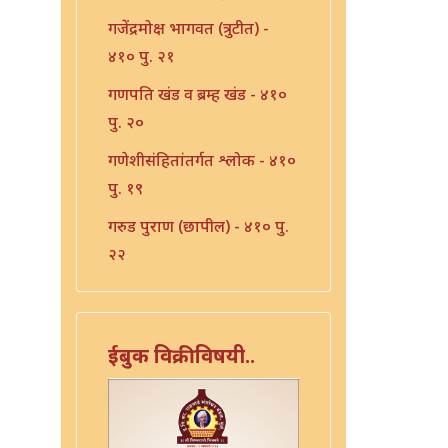
गजेंद्रमोक्ष भागवत (त्रुटीत) -
४१० पु. २१
गणपति खंड व ब्रम्ह खंड - ४१०
पु. २०
गणेशीसंहितांतर्गत श्लोक - ४१०
पु. १९
गरुड पुराण (छापील) - ४१० पु.
२२
गरुड पुराण प्रेतकल्प - ४१० पु.
२३
ईबुक विक्रीविषयी..
चतुःश्लोकी भागवत - ४१० पु.
४३
चतुःश्लोकी भागवत - ४१० पु.