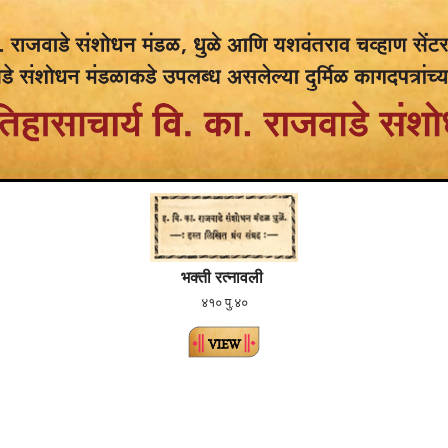
भक्ती रत्नावली
४१० पु.४०