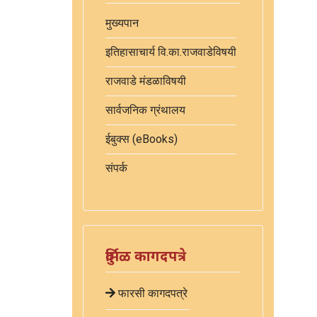
मुख्यपान
इतिहासाचार्य वि.का.राजवाडेविषयी
राजवाडे मंडळाविषयी
सार्वजनिक ग्रंथालय
ईबुक्स (eBooks)
संपर्क
दुर्मिळ कागदपत्रे
फारसी कागदपत्रे