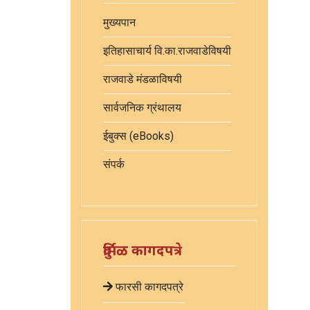
मुख्यपान
इतिहासाचार्य वि.का.राजवाडेविषयी
राजवाडे मंडळाविषयी
सार्वजनिक ग्रंथालय
ईबुक्स (eBooks)
संपर्क
दुर्मिळ कागदपत्रे
फारसी कागदपत्रे