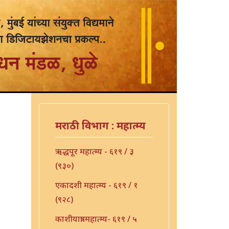
मराठी विभाग : महात्म्य
ऋद्धपूर महात्म्य - ६१९ / ३
(९३०)
एकादशी महात्म्य - ६१९ / १
(९२८)
काशीयात्रा महात्म्य- ६१९ / ५