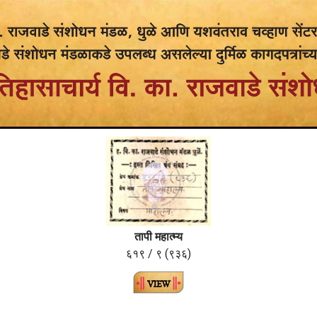
तापी महात्म्य
६१९ / ९ (९३६)