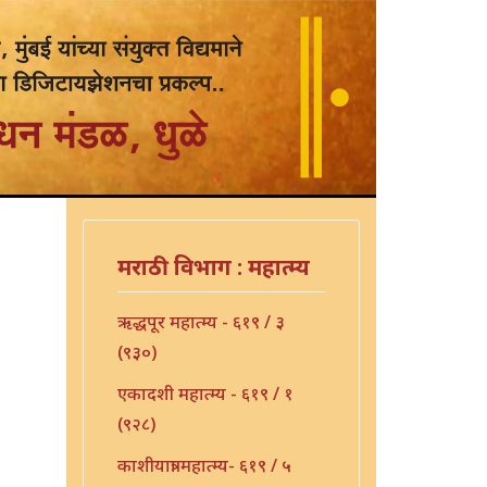
मराठी विभाग : महात्म्य
ऋद्धपूर महात्म्य - ६१९ / ३
(९३०)
एकादशी महात्म्य - ६१९ / १
(९२८)
काशीयात्रा महात्म्य- ६१९ / ५