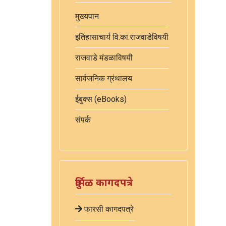
मुख्यपान
इतिहासाचार्य वि.का.राजवाडेविषयी
राजवाडे मंडळाविषयी
सार्वजनिक ग्रंथालय
ईबुक्स (eBooks)
संपर्क
दुर्मिळ कागदपत्रे
फारसी कागदपत्रे