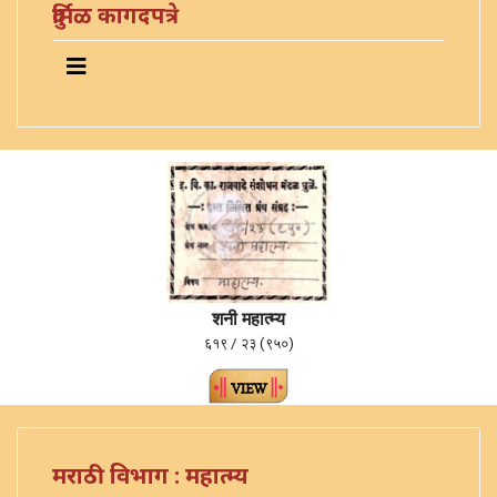
दुर्मिळ कागदपत्रे
शनी महात्म्य
६१९ / २३ (९५०)
मराठी विभाग : महात्म्य