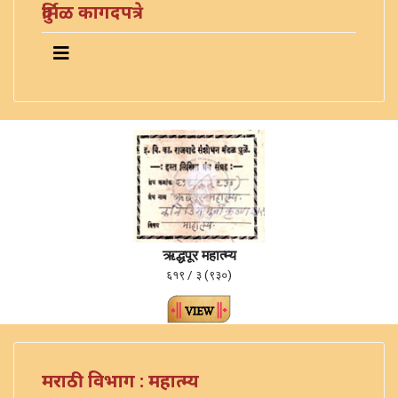
दुर्मिळ कागदपत्रे
ऋद्धपूर महात्म्य
६१९ / ३ (९३०)
मराठी विभाग : महात्म्य