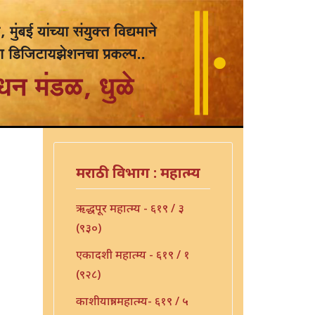
मराठी विभाग : महात्म्य
ऋद्धपूर महात्म्य - ६१९ / ३
(९३०)
एकादशी महात्म्य - ६१९ / १
(९२८)
काशीयात्रा महात्म्य- ६१९ / ५