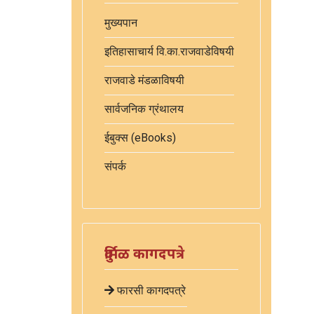
मुख्यपान
इतिहासाचार्य वि.का.राजवाडेविषयी
राजवाडे मंडळाविषयी
सार्वजनिक ग्रंथालय
ईबुक्स (eBooks)
संपर्क
दुर्मिळ कागदपत्रे
फारसी कागदपत्रे