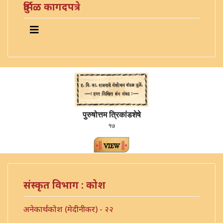
दुर्मिळ कागदपत्रे
पुरुषोत्तम त्रिकांडशेषे
१७
संस्कृत विभाग : कोश
अनेकार्थकोश (मेदीनीकर) - २२