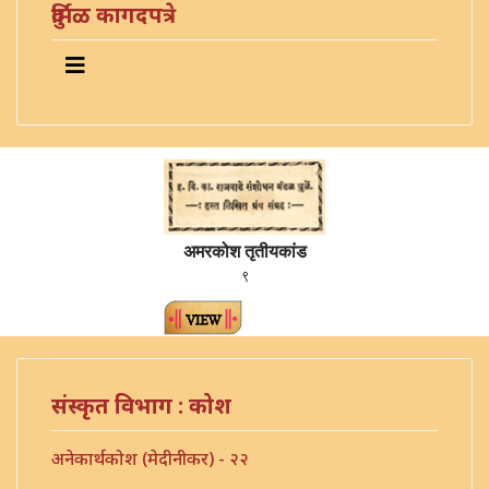
दुर्मिळ कागदपत्रे
अमरकोश तृतीयकांड
९
संस्कृत विभाग : कोश
अनेकार्थकोश (मेदीनीकर) - २२