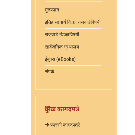
मुख्यपान
इतिहासाचार्य वि.का.राजवाडेविषयी
राजवाडे मंडळाविषयी
सार्वजनिक ग्रंथालय
ईबुक्स (eBooks)
संपर्क
दुर्मिळ कागदपत्रे
फारसी कागदपत्रे