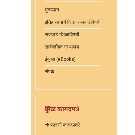
मुख्यपान
इतिहासाचार्य वि.का.राजवाडेविषयी
राजवाडे मंडळाविषयी
सार्वजनिक ग्रंथालय
ईबुक्स (eBooks)
संपर्क
दुर्मिळ कागदपत्रे
फारसी कागदपत्रे