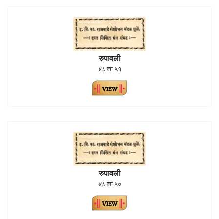
रुपावली
४८ व्या ५१
रुपावली
४८ व्या ५०