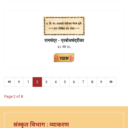
रामचंद्र - प्रबोधचंद्रीका
४८ व्या ४८
1
2
3
4
5
6
7
8
Page 2 of 8
संस्कृत विभाग : व्याकरण