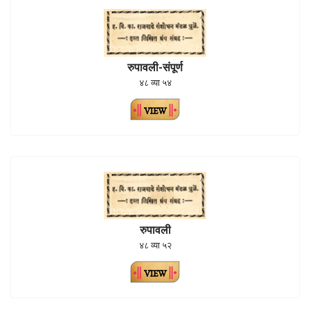
रुपावली-संपूर्ण
४८ व्या ५४
रुपावली
४८ व्या ५२