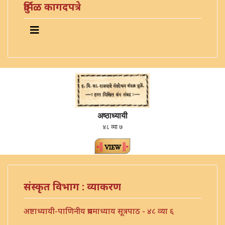
दुर्मिळ कागदपत्रे
अष्ठाध्यायी
४८ व्या ७
संस्कृत विभाग : व्याकरण
अष्टाध्यायी-पाणिनीय प्रथमाध्याय सूत्रपाठ - ४८ व्या ६