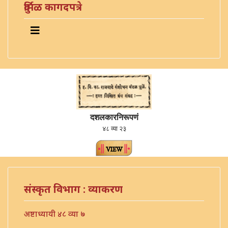
दुर्मिळ कागदपत्रे
दशलकारनिरूपणं
४८ व्या २३
संस्कृत विभाग : व्याकरण
अष्टाध्यायी ४८ व्या ७