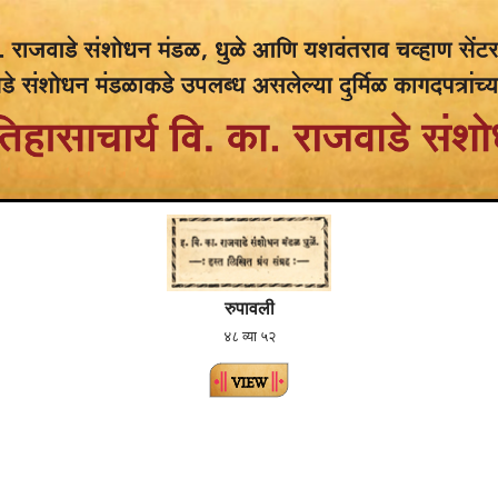
रुपावली
४८ व्या ५२