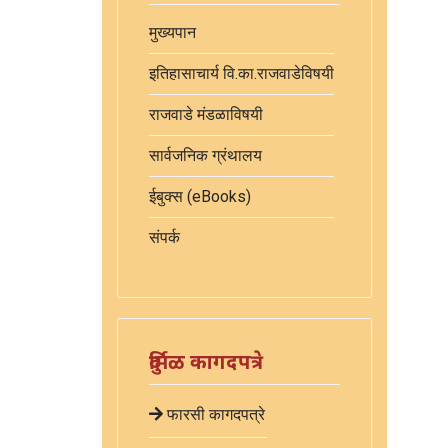
मुख्यपान
इतिहासाचार्य वि.का.राजवाडेविषयी
राजवाडे मंडळाविषयी
सार्वजनिक ग्रंथालय
ईबुक्स (eBooks)
संपर्क
दुर्मिळ कागदपत्रे
फारसी कागदपत्रे