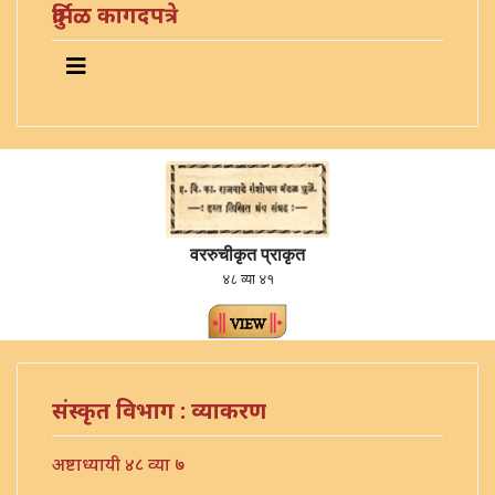
दुर्मिळ कागदपत्रे
वररुचीकृत प्राकृत
४८ व्या ४१
संस्कृत विभाग : व्याकरण
अष्टाध्यायी ४८ व्या ७