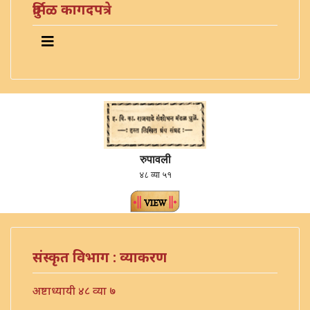
दुर्मिळ कागदपत्रे
रुपावली
४८ व्या ५१
संस्कृत विभाग : व्याकरण
अष्टाध्यायी ४८ व्या ७