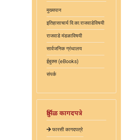
मुख्यपान
इतिहासाचार्य वि.का.राजवाडेविषयी
राजवाडे मंडळाविषयी
सार्वजनिक ग्रंथालय
ईबुक्स (eBooks)
संपर्क
दुर्मिळ कागदपत्रे
फारसी कागदपत्रे