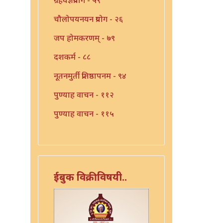
चौलोपयनयन प्रयोग - २६
जप होमकरणम् - ७९
दशकर्म - ८८
नूतनमुर्ती प्रतिष्ठापनम - ९४
पुण्याह वाचन - ११२
पुण्याह वाचन - ११५
पुण्याहवाचन - ११७
पुत्रप्रतिग्रहप्रयोग - ११६
पुनःसंधान प्रयोग - १०८
ईबुक विक्रीविषयी..
पुनःसंधान प्रयोग - ११३
भूतशुद्धी - १२७