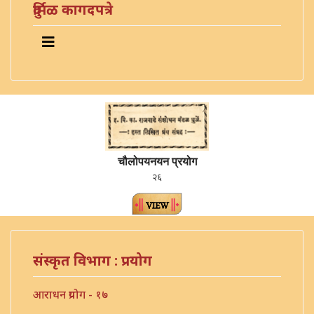
दुर्मिळ कागदपत्रे
चौलोपयनयन प्रयोग
२६
संस्कृत विभाग : प्रयोग
आराधन प्रयोग - १७