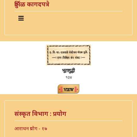
दुर्मिळ कागदपत्रे
भूतशुद्धी
१३४
संस्कृत विभाग : प्रयोग
आराधन प्रयोग - १७